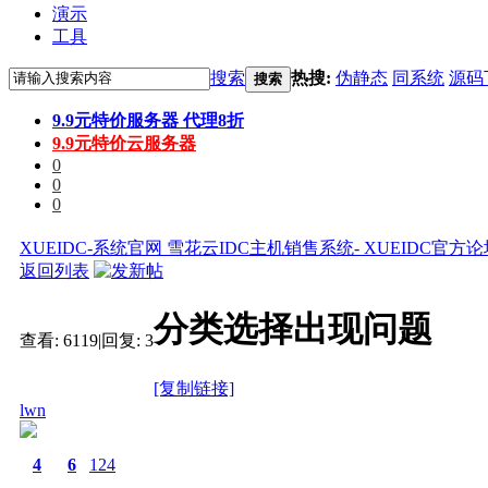
演示
工具
搜索
热搜:
伪静态
同系统
源码
搜索
9.9元特价服务器 代理8折
9.9元特价云服务器
0
0
0
XUEIDC-系统官网 雪花云IDC主机销售系统- XUEIDC官方
返回列表
分类选择出现问题
查看:
6119
|
回复:
3
[复制链接]
lwn
4
6
124