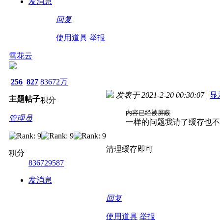
发消息
回复
使用道具
举报
雪花云
256
827
83672万
发表于 2021-2-20 00:30:07
|
显
主题
帖子
积分
内容已经被屏蔽
管理员
一样的问题我请了缓存也不
清理缓存即可
积分
836729587
发消息
回复
使用道具
举报