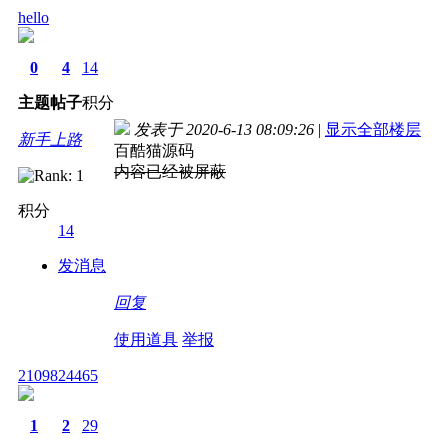
hello
0
4
14
主题
帖子
积分
发表于 2020-6-13 08:09:26
|
显示全部楼层
新手上路
百酷猫源码
内容已经被屏蔽
积分
14
发消息
回复
使用道具
举报
2109824465
1
2
29