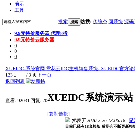
演示
工具
搜索
热搜:
伪静态
同系统
源码
搜索
9.9元特价服务器 代理8折
9.9元特价云服务器
0
0
0
XUEIDC-系统官网 雪花云IDC主机销售系统- XUEIDC官方
1
2
3
/ 3 页
下一页
返回列表
XUEIDC系统演示
查看:
92031
|
回复:
20
[复制链接]
发表于 2020-2-26 13:06:18
|
显
目前已经有18套模板 后期会不断更新模