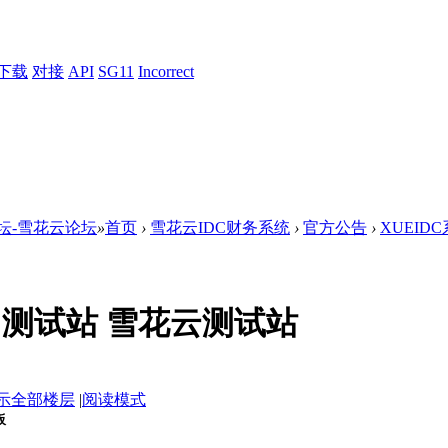
下载
对接
API
SG11
Incorrect
论坛-雪花云论坛
»
首页
›
雪花云IDC财务系统
›
官方公告
›
XUEID
站 测试站 雪花云测试站
示全部楼层
|
阅读模式
板