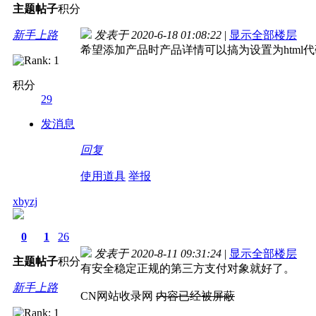
主题
帖子
积分
新手上路
发表于 2020-6-18 01:08:22
|
显示全部楼层
希望添加产品时产品详情可以搞为设置为html代
积分
29
发消息
回复
使用道具
举报
xbyzj
0
1
26
发表于 2020-8-11 09:31:24
|
显示全部楼层
主题
帖子
积分
有安全稳定正规的第三方支付对象就好了。
新手上路
CN网站收录网
内容已经被屏蔽