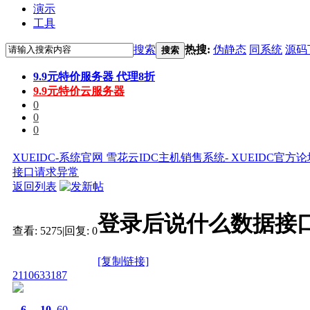
演示
工具
搜索
热搜:
伪静态
同系统
源码
搜索
9.9元特价服务器 代理8折
9.9元特价云服务器
0
0
0
XUEIDC-系统官网 雪花云IDC主机销售系统- XUEIDC官方
接口请求异常
返回列表
登录后说什么数据接
查看:
5275
|
回复:
0
[复制链接]
2110633187
6
10
60