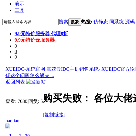
演示
工具
搜索
热搜:
伪静态
同系统
源码
搜索
9.9元特价服务器 代理8折
9.9元特价云服务器
0
0
0
XUEIDC-系统官网 雪花云IDC主机销售系统- XUEIDC官方
佬这个问题怎么解决 ...
返回列表
购买失败： 各位大佬
查看:
7030
|
回复:
5
[复制链接]
haotian
1
1
29