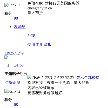
免预存8折对接12元美国服务器
chengrenyun.cn
量大75折
积分
98
发消息
回复
使用道具
举报
3292571249
1
14
68
主题
帖子
积分
发表于 2021-2-4 00:52:25
|
显示全部楼层
注册会员
欢迎对接，香港一手货源，量大75折
内容已经被屏蔽
祝雪花财务越做越好！
积分
68