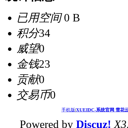
已用空间
0 B
积分
34
威望
0
金钱
23
贡献
0
交易币
0
手机版
|
XUEIDC-系统官网 雪花
Powered by
Discuz!
X3