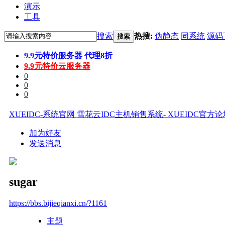
演示
工具
搜索
热搜:
伪静态
同系统
源码
搜索
9.9元特价服务器 代理8折
9.9元特价云服务器
0
0
0
XUEIDC-系统官网 雪花云IDC主机销售系统- XUEIDC官方
加为好友
发送消息
sugar
https://bbs.bijieqianxi.cn/?1161
主题