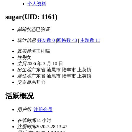
个人资料
sugar
(UID: 1161)
邮箱状态
已验证
统计信息
好友数 0
|
回帖数 43
|
主题数 11
真实姓名
玉桂喵
性别
女
生日
2006 年 3 月 10 日
出生地
广东省 汕尾市 陆丰市 上英镇
居住地
广东省 汕尾市 陆丰市 上英镇
交友目的
开心
活跃概况
用户组
注册会员
在线时间
14 小时
注册时间
2020-7-28 13:47