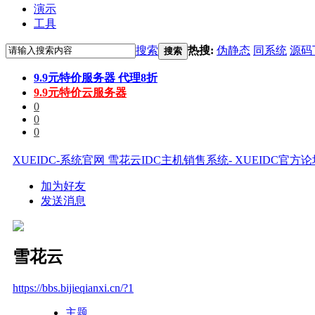
演示
工具
搜索
热搜:
伪静态
同系统
源码
搜索
9.9元特价服务器 代理8折
9.9元特价云服务器
0
0
0
XUEIDC-系统官网 雪花云IDC主机销售系统- XUEIDC官方
加为好友
发送消息
雪花云
https://bbs.bijieqianxi.cn/?1
主题