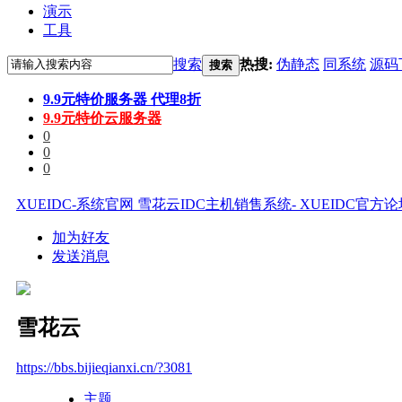
演示
工具
搜索
热搜:
伪静态
同系统
源码
搜索
9.9元特价服务器 代理8折
9.9元特价云服务器
0
0
0
XUEIDC-系统官网 雪花云IDC主机销售系统- XUEIDC官方
加为好友
发送消息
雪花云
https://bbs.bijieqianxi.cn/?3081
主题