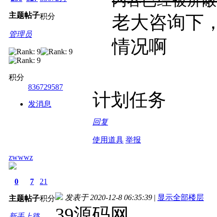
内容已经被屏蔽
主题
帖子
积分
老大咨询下
管理员
情况啊
积分
836729587
计划任务
发消息
回复
使用道具
举报
zwwwz
0
7
21
发表于 2020-12-8 06:35:39
|
显示全部楼层
主题
帖子
积分
39源码网
新手上路