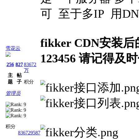
可 至于多IP 用D
fikker CDN安
雪花云
123456 请记得
256
827
83672
万
主
帖
题
子
积分
管理员
积分
836729587