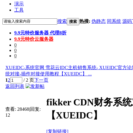
演示
工具
搜索
热搜:
伪静态
同系统
源码
搜索
9.9元特价服务器 代理8折
9.9元特价云服务器
0
0
0
XUEIDC-系统官网 雪花云IDC主机销售系统- XUEIDC官方
统对接-插件对接使用教程【XUEIDC】 ...
1
2
/ 2 页
下一页
返回列表
fikker CDN财
查看:
28468
|
回复:
【XUEIDC】
12
[复制链接]