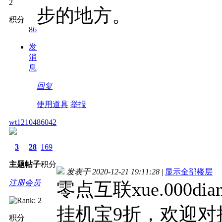
步的地方。
积分
86
发
消
息
回复
使用道具
举报
wt1210486042
3
28
169
主题
帖子
积分
发表于 2020-12-21 19:11:28
|
显示全部楼层
注册会员
零点互联xue.000di
挂机宝9折，欢迎对
积分