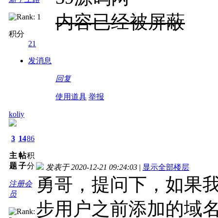
内容已经被屏蔽
积分
21
发消息
回复
使用道具
举报
koliy
3
14
86
主
帖
积
题
子
分
发表于 2020-12-21 09:24:03
|
显示全部楼层
勇哥，提问下，如果
注册会
员
步用户之前添加的域