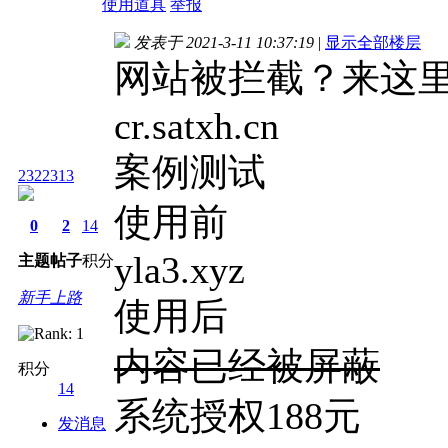
使用道具
举报
发表于 2021-3-11 10:37:19
|
显示全部楼层
网站被拦截？来这
cr.satxh.cn
案例测试
2322313
使用前
0
2
14
yla3.xyz
主题
帖子
积分
新手上路
使用后
内容已经被屏蔽
积分
14
系统授权188元
发消息