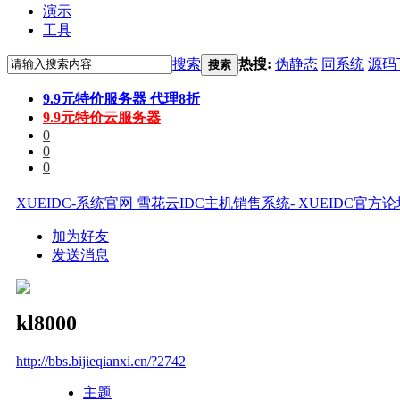
演示
工具
搜索
热搜:
伪静态
同系统
源码
搜索
9.9元特价服务器 代理8折
9.9元特价云服务器
0
0
0
XUEIDC-系统官网 雪花云IDC主机销售系统- XUEIDC官方
加为好友
发送消息
kl8000
http://bbs.bijieqianxi.cn/?2742
主题