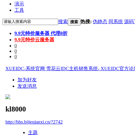
演示
工具
搜索
热搜:
伪静态
同系统
源码
搜索
9.9元特价服务器 代理8折
9.9元特价云服务器
0
0
0
XUEIDC-系统官网 雪花云IDC主机销售系统- XUEIDC官方
加为好友
发送消息
kl8000
http://bbs.bijieqianxi.cn/?2742
主题