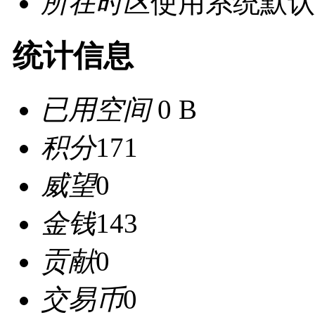
所在时区
使用系统默认
统计信息
已用空间
0 B
积分
171
威望
0
金钱
143
贡献
0
交易币
0