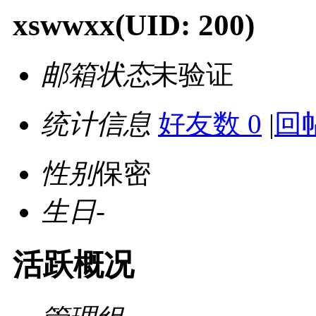
xswwxx
(UID: 200)
邮箱状态
未验证
统计信息
好友数 0
|
回帖
性别
保密
生日
-
活跃概况