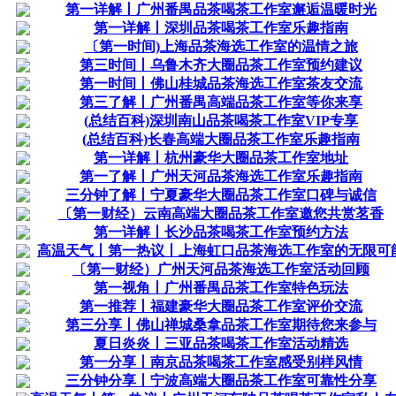
第一详解丨广州番禺品茶喝茶工作室邂逅温暖时光
第一详解丨深圳品茶喝茶工作室乐趣指南
〔第一时间)上海品茶海选工作室的温情之旅
第三时间丨乌鲁木齐大圈品茶工作室预约建议
第一时间丨佛山桂城品茶海选工作室茶友交流
第三了解丨广州番禺高端品茶工作室等你来享
(总结百科)深圳南山品茶喝茶工作室VIP专享
(总结百科)长春高端大圈品茶工作室乐趣指南
第一详解丨杭州豪华大圈品茶工作室地址
第一了解丨广州天河品茶海选工作室乐趣指南
三分钟了解丨宁夏豪华大圈品茶工作室口碑与诚信
〔第一财经）云南高端大圈品茶工作室邀您共赏茗香
第一详解丨长沙品茶喝茶工作室预约方法
高温天气丨第一热议丨上海虹口品茶海选工作室的无限可
〔第一财经）广州天河品茶海选工作室活动回顾
第一视角丨广州番禺品茶工作室特色玩法
第一推荐丨福建豪华大圈品茶工作室评价交流
第三分享丨佛山禅城桑拿品茶工作室期待您来参与
夏日炎炎丨三亚品茶喝茶工作室活动精选
第一分享丨南京品茶喝茶工作室感受别样风情
三分钟分享丨宁波高端大圈品茶工作室可靠性分享