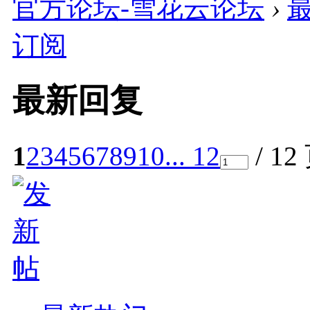
官方论坛-雪花云论坛
›
订阅
最新回复
1
2
3
4
5
6
7
8
9
10
... 12
/ 12