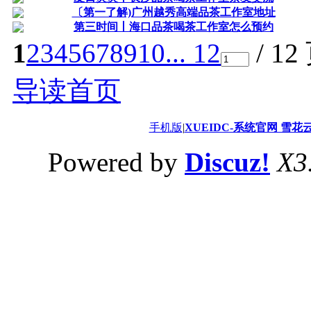
〔第一了解)广州越秀高端品茶工作室地址
第三时间丨海口品茶喝茶工作室怎么预约
1
2
3
4
5
6
7
8
9
10
... 12
/ 12
导读首页
手机版
|
XUEIDC-系统官网 雪花
Powered by
Discuz!
X3