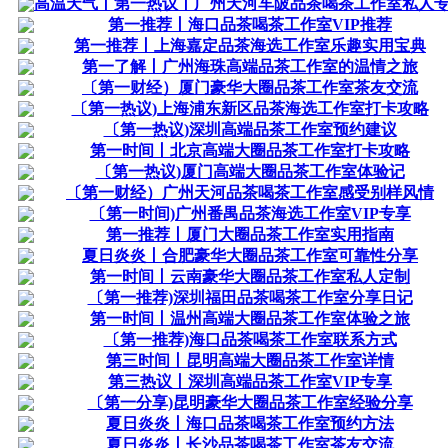
高温天气丨第一热议丨广州天河车陂品茶喝茶工作室私人
第一推荐丨海口品茶喝茶工作室VIP推荐
第一推荐丨上海嘉定品茶海选工作室乐趣实用宝典
第一了解丨广州海珠高端品茶工作室的温情之旅
〔第一财经）厦门豪华大圈品茶工作室茶友交流
〔第一热议)上海浦东新区品茶海选工作室打卡攻略
〔第一热议)深圳高端品茶工作室预约建议
第一时间丨北京高端大圈品茶工作室打卡攻略
〔第一热议)厦门高端大圈品茶工作室体验记
〔第一财经）广州天河品茶喝茶工作室感受别样风情
〔第一时间)广州番禺品茶海选工作室VIP专享
第一推荐丨厦门大圈品茶工作室实用指南
夏日炎炎丨合肥豪华大圈品茶工作室可靠性分享
第一时间丨云南豪华大圈品茶工作室私人定制
〔第一推荐)深圳福田品茶喝茶工作室分享日记
第一时间丨温州高端大圈品茶工作室体验之旅
〔第一推荐)海口品茶喝茶工作室联系方式
第三时间丨昆明高端大圈品茶工作室详情
第三热议丨深圳高端品茶工作室VIP专享
〔第一分享)昆明豪华大圈品茶工作室经验分享
夏日炎炎丨海口品茶喝茶工作室预约方法
夏日炎炎丨长沙品茶喝茶工作室茶友交流