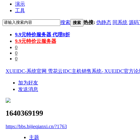
演示
工具
搜索
热搜:
伪静态
同系统
源码
搜索
9.9元特价服务器 代理8折
9.9元特价云服务器
0
0
0
XUEIDC-系统官网 雪花云IDC主机销售系统- XUEIDC官方
加为好友
发送消息
1640369199
https://bbs.bijieqianxi.cn/?1763
主题